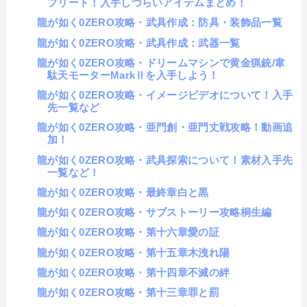
プリート！入手しづらいアイテムまとめ！
龍が如く0ZERO攻略・武具作成：防具・装飾品一覧
龍が如く0ZERO攻略・武具作成：武器一覧
龍が如く0ZERO攻略・ドリームマシンで黄金猟銃/韋
駄天モーターMarkⅡを入手しよう！
龍が如く0ZERO攻略・イメージビデオについて！入手
先一覧など
龍が如く0ZERO攻略・亜門創・亜門丈戦攻略！動画追
加！
龍が如く0ZERO攻略・武具探索について！素材入手先
一覧など！
龍が如く0ZERO攻略・最終章白と黒
龍が如く0ZERO攻略・サブストーリー攻略桐生編
龍が如く0ZERO攻略・第十六章愛の証
龍が如く0ZERO攻略・第十五章木洩れ陽
龍が如く0ZERO攻略・第十四章不滅の絆
龍が如く0ZERO攻略・第十三章罪と罰