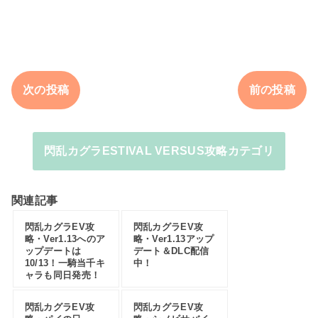
次の投稿
前の投稿
閃乱カグラESTIVAL VERSUS攻略カテゴリ
関連記事
閃乱カグラEV攻
閃乱カグラEV攻
略・Ver1.13へのア
略・Ver1.13アップ
ップデートは
デート＆DLC配信
10/13！一騎当千キ
中！
ャラも同日発売！
閃乱カグラEV攻
閃乱カグラEV攻