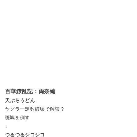
百華繚乱記：両奈編
天ぷらうどん
ヤグラ一定数破壊で解禁？
斑鳩を倒す
↓
つるつるシコシコ