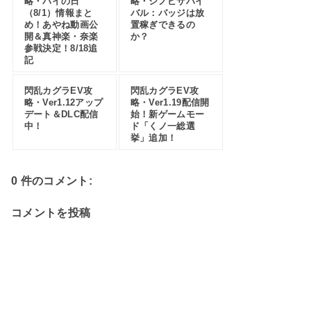
略・パイの日
略・シノビサバイ
（8/1）情報まと
バル：バッジは放
め！あやね動画公
置稼ぎできるの
開＆真神楽・奈楽
か？
参戦決定！8/18追
記
閃乱カグラEV攻
閃乱カグラEV攻
略・Ver1.12アップ
略・Ver1.19配信開
デート＆DLC配信
始！新ゲームモー
中！
ド「くノ一総選
挙」追加！
0 件のコメント:
コメントを投稿