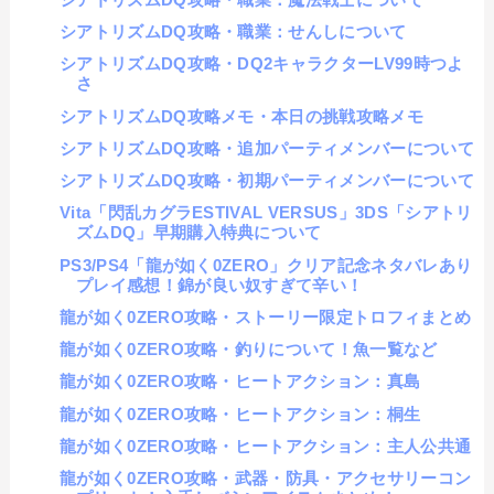
シアトリズムDQ攻略・職業：せんしについて
シアトリズムDQ攻略・DQ2キャラクターLV99時つよ
さ
シアトリズムDQ攻略メモ・本日の挑戦攻略メモ
シアトリズムDQ攻略・追加パーティメンバーについて
シアトリズムDQ攻略・初期パーティメンバーについて
Vita「閃乱カグラESTIVAL VERSUS」3DS「シアトリ
ズムDQ」早期購入特典について
PS3/PS4「龍が如く0ZERO」クリア記念ネタバレあり
プレイ感想！錦が良い奴すぎて辛い！
龍が如く0ZERO攻略・ストーリー限定トロフィまとめ
龍が如く0ZERO攻略・釣りについて！魚一覧など
龍が如く0ZERO攻略・ヒートアクション：真島
龍が如く0ZERO攻略・ヒートアクション：桐生
龍が如く0ZERO攻略・ヒートアクション：主人公共通
龍が如く0ZERO攻略・武器・防具・アクセサリーコン